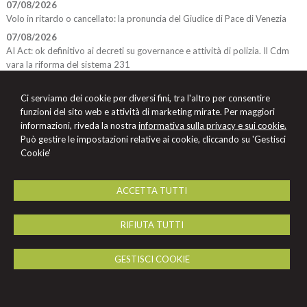
07/08/2026
Volo in ritardo o cancellato: la pronuncia del Giudice di Pace di Venezia
07/08/2026
AI Act: ok definitivo ai decreti su governance e attività di polizia. Il Cdm
vara la riforma del sistema 231
Ci serviamo dei cookie per diversi fini, tra l'altro per consentire
funzioni del sito web e attività di marketing mirate. Per maggiori
Studio Legale Murru
informazioni, riveda la nostra
informativa sulla privacy e sui cookie.
BOLOGNA
Via A. Rubbiani, 2 a Bologna. A soli 150 metri dal parcheggio
Può gestire le impostazioni relative ai cookie, cliccando su 'Gestisci
Staveco
Cookie'
Tel. 051 46 83 564
CASTEL MAGGIORE (Bo)
Via Gramsci, 37 - Tel. 335 5995903
ACCETTA TUTTI
RAVENNA
Via Domenico Zotti, 15 -Tel. 0544 36 586
SHENYANG
(CINA) Shenyang Italy Trade Co. Ltd. Tel. +86 13 7000 550
33
RIFIUTA TUTTI
Liaoning District, Shenyang City, Tiexi Province China Building No. 1 mall B
2306 room
GESTISCI COOKIE
© 2026 Copyright Studio Legale Murru . Tutti i diritti riservati | P.IVA
03228001206 |
Gestisci Cookie
-
Sitemap
-
Privacy
-
Cookie Policy
-
Credits